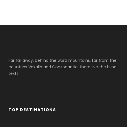
Desayuno. Día libre. Alojamiento
DIA 05
DUBAI- BANGKOK
Desayuno. Traslado al aeropuerto para
tomar el vuelo con destino a Tailandia (
Bankok). Llegada al aeropuerto, traslado
Far far away, behind the word mountains, far from the
al hotel, Alojamiento.
countries Vokalia and Consonantia, there live the blind
texts.
DIA 06
BANGKOK
Desayuno, salida para visitar los templos
más importantes de Bangkok: los
TOP DESTINATIONS
templos budistas de Wat Trimit o Buda
de Oro, El templo de Buda reclinado o
Wat Po. Visitaremos el impresionante
Cruceros Cairo