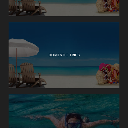
Pension completa. Traslado al aeropuerto
para tomar el vuelo doméstico al norte
de Tailandia, Chaing Rai, una de los
lugares impresionantes, La localidad de
Chaing es la zona más rural del país
cubierta de fértiles llanos y enmarcada
por altas montañas donde florecen las
adormideras, asistencia de nuestro guía
DOMESTIC TRIPS
en mini bus y visita al Triangulo de Oro,
paseo en barco tradicional disfrutando la
vida cotidiana del pueblo de Laos, visita al
Museo Akha y Yao. Alojamiento.
DIA 09
CHIANG RAI - CHIANG MAI
Pension completa. Salida del hotel, paseo
en barco tradicional para visitar los
pueblos de las minorías étnicas Kare y