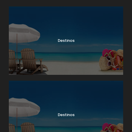
Palacio Real donde, además, podremos
Cruceros Upper Egypt
ver muchos Palacios que fueron
utilizados para diferentes ocasiones: El
Palacio funerario, El Palacio de la
recepción, la sala del trono, y el hermoso
Templo del Buda de Esmeralda. Tarde
Destinos
libre. Alojamiento.
DIA 07
BANGKOK
Desayuno, día libre para disfrutar esta
ciudad maravillosa, recomendamos
realizar la visita opcional al mercado
flotante. Alojamiento.
Destinos
DIA 08
BANGKOK- CHIANG RAI