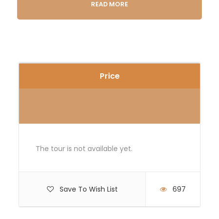
READ MORE
DIA 01
DUBAI
Llegada a Dubái. Recibimiento y traslado
al hotel. Alojamiento.
Price
DIA 02
DUBAI
Desayuno. Salida a nuestra visita
panorámica para conocer Dubái. La
The tour is not available yet.
ciudad más encantadora y cosmopolita
del Golfo, donde se mezcla lo moderno
con lo antiguo. Comenzaremos nuestro
viaje pasando por el Palacio “Zabeel”.
Save To Wish List
697
A continuación, tomaremos la ancha
Avenida Sheik Zayeed que atraviesa la
ciudad moderna y admiraremos