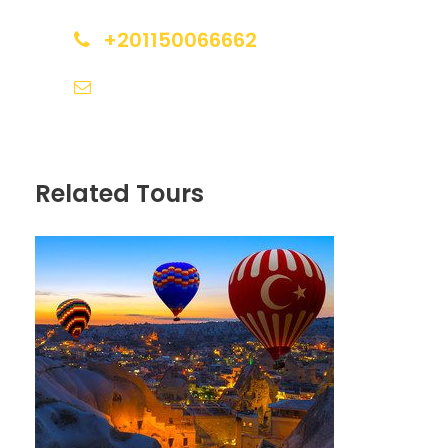
Excursión opcional para asistir CENA EN EL
CRUCERO DHOW en donde disfrutaran de
+201150066662
una cena Buffet en el Dhow Cruise
compuesto por una selección de platos
sales@horizonegypttravel.net
típicos del Medio Oriente, de la India y
bebidas no alcohólicas.
Esta excursión combina una cena
romántica con un paseo muy
Related Tours
interesante por el Creek, el Rio de Dubái,
sobre un artesanal Dhow, un barco largo
de madera con decoración tradicional.
Durante este viaje de 2 horas tendrá la
oportunidad de disfrutar de los edificios
iluminados, del ambiente especial
nocturno de la zona y de la arquitectura
antigua y moderna que se fusionan a la
perfección en Dubái. Regreso al hotel.
Alojamiento.