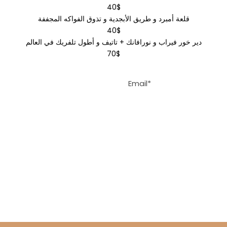
40$
قلعة أمبرد و طريق الأبجدية و تذوق الفواكه المجففة
40$
دير خور فيراب و نورافانك + تاتيف و أطول تلفريك في العالم
70$