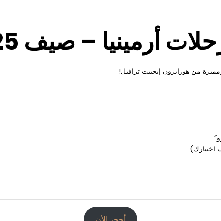
ومميزة من هورايزون إيجيبت ترافيل!
و”
 اختيارك)
أحجز الأن