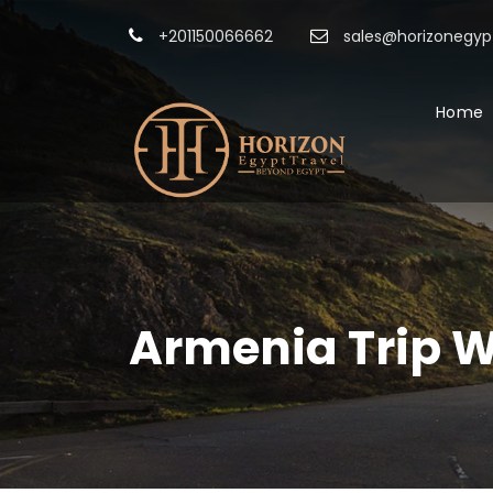
+201150066662
sales@horizonegypt
Home
Armenia Trip W