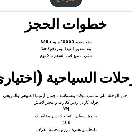
خطوات الحجز
دفع مقدم
00001 جنيه + 52$
بعد صدور الفيزا، يتم دفع 05%
باقي المبلغ قبل السفر بـ12 يوم
حلات السياحية (اختيار
اختار الرحلة اللي تناسب ذوقك وتستكشف جمال أرمينيا الطبيعي والتاريخي:
جولة گارني ودير كغارت و مخبز لافاش
35$
بحيرة سيفان و تساجكادزور و تلفريك
40$
دليجان و بحيرة بارز و محمية الغزلان