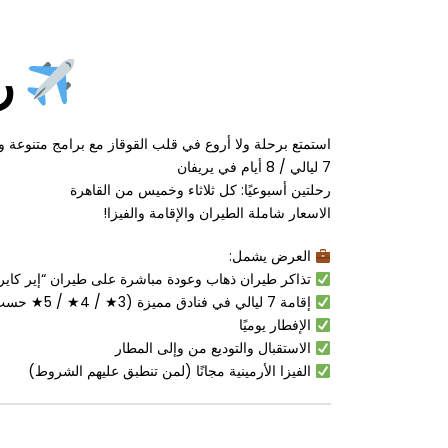
رحلات أرمينيا – صيف 2025
استمتع برحلة ولا أروع في قلب القوقاز مع برامج متنوعة 
7 ليالي / 8 أيام في يريفان
رحلتين أسبوعيًا: كل ثلاثاء وخميس من القاهرة
الاسعار شاملة الطيران والإقامة والفيزا!
العرض يشمل:
تذاكر طيران ذهاب وعودة مباشرة على طيران “إير كاير
إقامة 7 ليالي في فنادق مميزة (3★ / 4★ / 5★ حسب
الإفطار يوميًا
الاستقبال والتوديع من وإلى المطار
الفيزا الأرمينية مجانًا (لمن تنطبق عليهم الشروط)