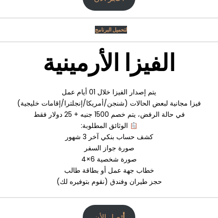
لتحميل البرنامج
الفيزا الأرمينية
يتم إصدار الفيزا خلال 10 أيام عمل
فيزا مجانية لبعض الحالات (شنجن/أمريكا/إنجلترا/إقامات خليجية)
في حالة الرفض، يتم خصم 0051 جنيه + 52 دولار فقط
الوثائق المطلوبة:
كشف حساب بنكي آخر 3 شهور
صورة جواز السفر
صورة شخصية 6×4
خطاب جهة عمل أو بطاقة طالب
حجز طيران وفندق (نقوم بتوفيره لك)
أت
صل الأن